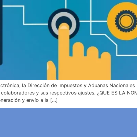
ectrónica, la Dirección de Impuestos y Aduanas Nacionales 
us colaboradores y sus respectivos ajustes. ¿QUE ES LA
eneración y envío a la […]