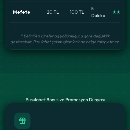
5
Mefete
20 TL
100 TL
★★★★
Dakika
* Belirtilen süreler ağ yoğunluğuna göre değişiklik
gösterebilir. Pusulabet çekim işlemlerinde belge talep etmez.
Pusulabet Bonus ve Promosyon Dünyası