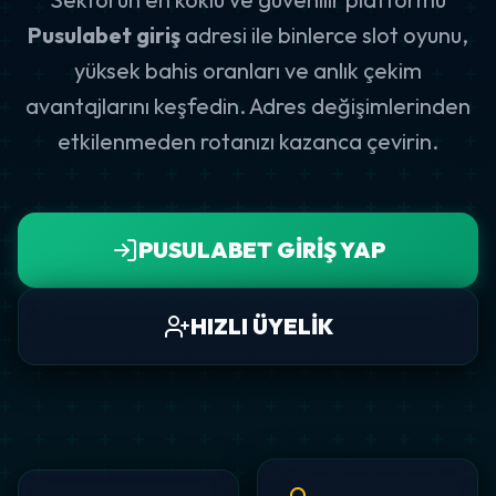
Pusulabet giriş
adresi ile binlerce slot oyunu,
yüksek bahis oranları ve anlık çekim
avantajlarını keşfedin. Adres değişimlerinden
etkilenmeden rotanızı kazanca çevirin.
PUSULABET GİRİŞ YAP
HIZLI ÜYELİK