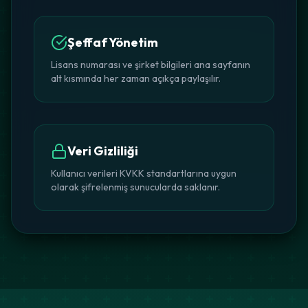
Şeffaf Yönetim
Lisans numarası ve şirket bilgileri ana sayfanın
alt kısmında her zaman açıkça paylaşılır.
Veri Gizliliği
Kullanıcı verileri KVKK standartlarına uygun
olarak şifrelenmiş sunucularda saklanır.