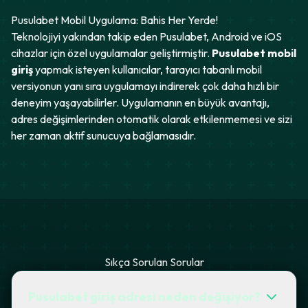
Pusulabet Mobil Uygulama: Bahis Her Yerde!
Teknolojiyi yakından takip eden Pusulabet, Android ve iOS
cihazlar için özel uygulamalar geliştirmiştir.
Pusulabet mobil
giriş
yapmak isteyen kullanıcılar, tarayıcı tabanlı mobil
versiyonun yanı sıra uygulamayı indirerek çok daha hızlı bir
deneyim yaşayabilirler. Uygulamanın en büyük avantajı,
adres değişimlerinden otomatik olarak etkilenmemesi ve sizi
her zaman aktif sunucuya bağlamasıdır.
Sıkça Sorulan Sorular
Pusulabet giriş adresi neden değişiyor?