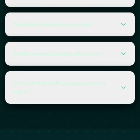
Pusulabet ödeme yapıyor mu?
Üyelik sırasında belge istiyor mu?
Canlı destek hattı çalışma saatleri
nedir?