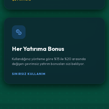
Her Yatırıma Bonus
Kullandığınız yönteme göre %15 ile %20 arasında
değişen çevrimsiz yatırım bonusları sizi bekliyor.
SINIRSIZ KULLANIM