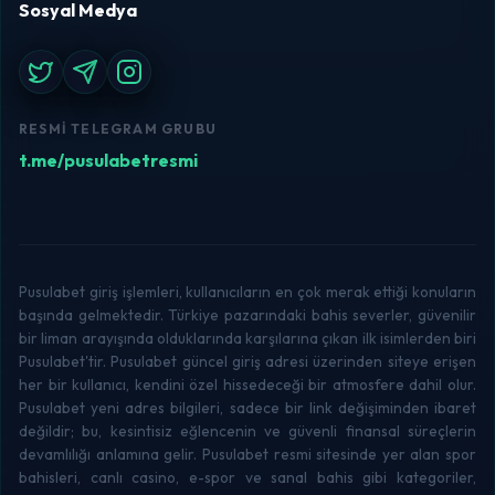
Sosyal Medya
RESMI TELEGRAM GRUBU
t.me/pusulabetresmi
Pusulabet giriş işlemleri, kullanıcıların en çok merak ettiği konuların
başında gelmektedir. Türkiye pazarındaki bahis severler, güvenilir
bir liman arayışında olduklarında karşılarına çıkan ilk isimlerden biri
Pusulabet'tir. Pusulabet güncel giriş adresi üzerinden siteye erişen
her bir kullanıcı, kendini özel hissedeceği bir atmosfere dahil olur.
Pusulabet yeni adres bilgileri, sadece bir link değişiminden ibaret
değildir; bu, kesintisiz eğlencenin ve güvenli finansal süreçlerin
devamlılığı anlamına gelir. Pusulabet resmi sitesinde yer alan spor
bahisleri, canlı casino, e-spor ve sanal bahis gibi kategoriler,